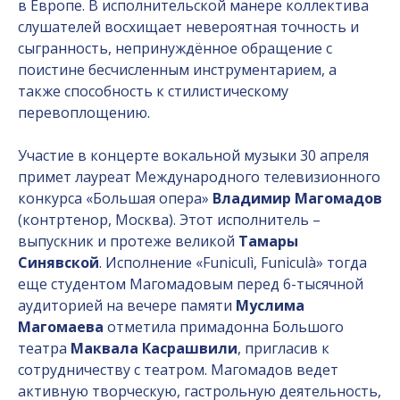
в Европе. В исполнительской манере коллектива
слушателей восхищает невероятная точность и
сыгранность, непринуждённое обращение с
поистине бесчисленным инструментарием, а
также способность к стилистическому
перевоплощению.
Участие в концерте вокальной музыки 30 апреля
примет лауреат Международного телевизионного
конкурса «Большая опера»
Владимир Магомадов
(контртенор, Москва). Этот исполнитель –
выпускник и протеже великой
Тамары
Синявской
. Исполнение «Funiculì, Funiculà» тогда
еще студентом Магомадовым перед 6-тысячной
аудиторией на вечере памяти
Муслима
Магомаева
отметила примадонна Большого
театра
Маквала Касрашвили
, пригласив к
сотрудничеству с театром. Магомадов ведет
активную творческую, гастрольную деятельность,