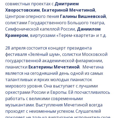
совместных проектах с
Дмитрием
Хворостовским
,
Екатериной Мечетиной
,
Центром оперного пения
Галины Вишневской
,
солистами Государственного Большого театра,
Симфонической капеллой России,
Даниилом
Крамером
, виртуозами «Терем-квартета» и т.д.
28 апреля состоится концерт президента
фестиваля «Зелёный шум», солистки Московской
государственной академической филармонии,
пианистки
Екатерины Мечетиной
. Мечетина
является на сегодняшний день одной из самых
талантливых и ярких молодых пианисток
мирового уровня. Она выступает с лучшими
оркестрами России и Европы. Ей посчастливилось
работать с великими современными
музыкантами. Выступления Мечетиной всегда
проходят с неизменным успехом. Слушателей
покоряет не только виртуозное исполнительское