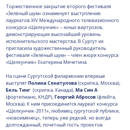
Торжественное закрытие второго фестиваля
«Зелёный шум» ознаменует выступление
лауреатов XIV Международного телевизионного
конкурса «Щелкунчик» – юных виртуозов,
демонстрирующих высочайший уровень
исполнительского мастерства. В Сургут их
пригласила художественный руководитель
фестиваля «Зелёный шум» – член жюри конкурса
«Щелкунчик» Екатерина Мечетина.
На сцене Сургутской филармонии впервые
выступят
Полина Сенатулова
(скрипка, Москва),
Бель Тинг
(скрипка, Канада),
Ма Син А
(фортепиано, КНДР),
Георгий Абросов
(флейта,
Москва). К ним присоединится лауреат конкурса
«Щелкунчик-2011», любимец сургутской публики,
«новоимёнец», теперь уже редкий, но всегда
долгожданный, почетный гость проектов