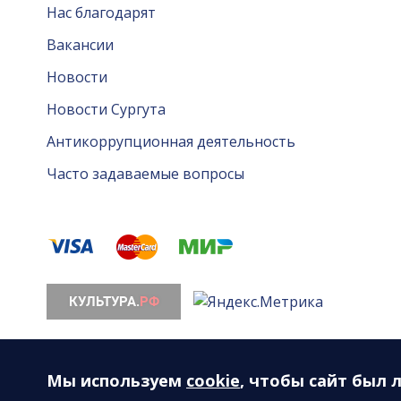
Нас благодарят
Вакансии
Новости
Новости Сургута
Антикоррупционная деятельность
Часто задаваемые вопросы
© 2026. Все права защищены. МАУ «Сургутская ф
628408, ХМАО-Югра, Тюменская область, г. Сургут, 
Мы используем
cookie
, чтобы сайт был 