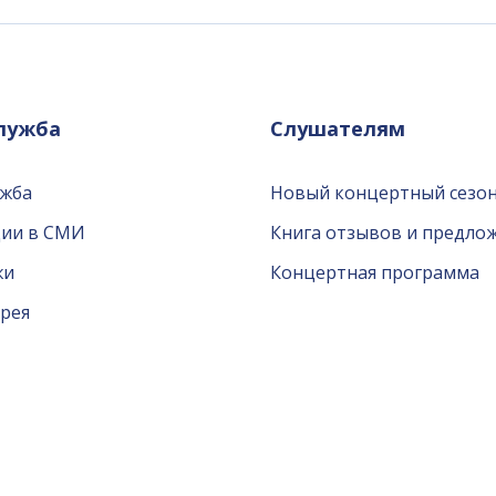
служба
Слушателям
ужба
Новый концертный сезон
ции в СМИ
Книга отзывов и предло
жи
Концертная программа
рея