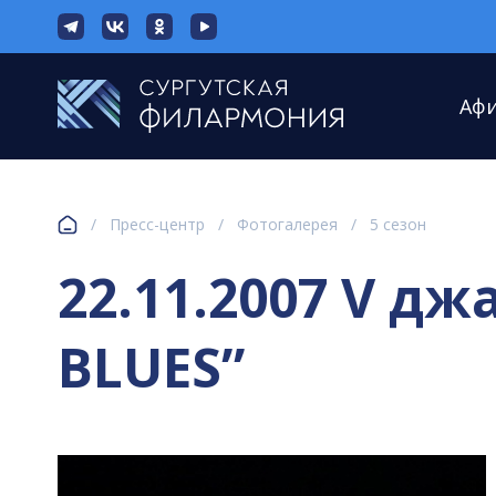
Аф
/
Пресс-центр
/
Фотогалерея
/
5 сезон
22.11.2007 V дж
BLUES”