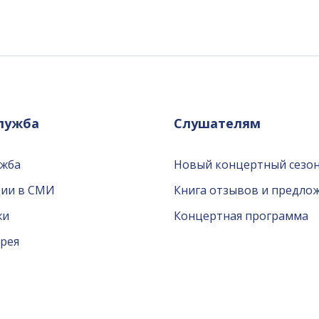
служба
Слушателям
ужба
Новый концертный сезон
ции в СМИ
Книга отзывов и предло
жи
Концертная программа
рея