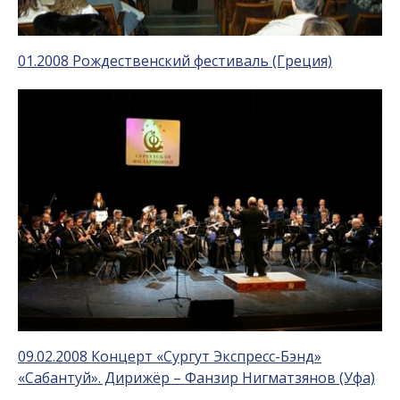
01.2008 Рождественский фестиваль (Греция)
09.02.2008 Концерт «Сургут Экспресс-Бэнд»
«Сабантуй». Дирижёр – Фанзир Нигматзянов (Уфа)