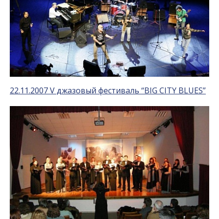
22.11.2007 V джазовый фестиваль “BIG CITY BLUES”