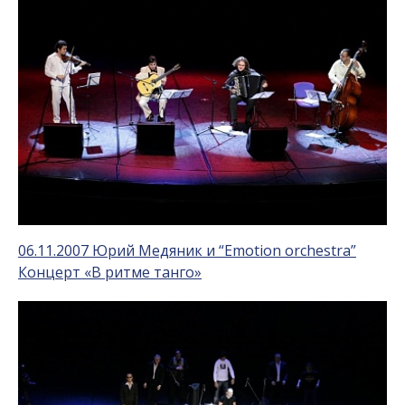
06.11.2007 Юрий Медяник и “Emotion orchestra”
Концерт «В ритме танго»