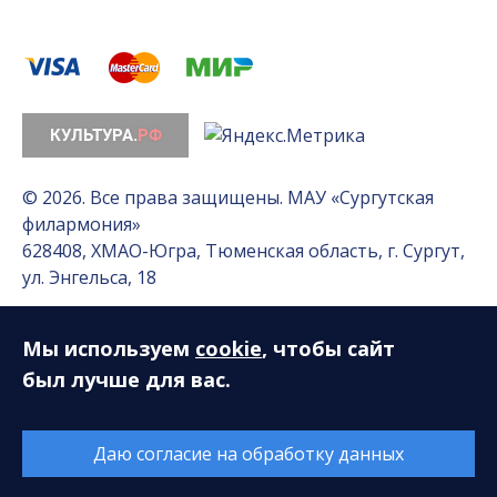
© 2026. Все права защищены. МАУ «Сургутская
филармония»
628408, ХМАО-Югра, Тюменская область, г. Сургут,
ул. Энгельса, 18
Мы используем
cookie
, чтобы сайт
Разработка сайта — Интернет-лаборатория
«Делиссимо»
был лучше для вас.
Обслуживание сайта —
А1 Интернет-Эксперт
Даю согласие на обработку данных