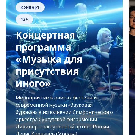
Концерт
12+
Концертная
программа
«Музыка для
присутствия
иного»
Мероприятие в рамках фестиваля
современной музыки «Звуковая
буровая» в исполнении Симфонического
оркестра Сургутской филармонии.
Дирижёр – заслуженный артист России
Денис Кирпанёв (Москва)