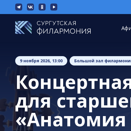
Аф
9 ноября 2026, 13:00
Большой зал филармони
Концертна
для старше
«Анатомия