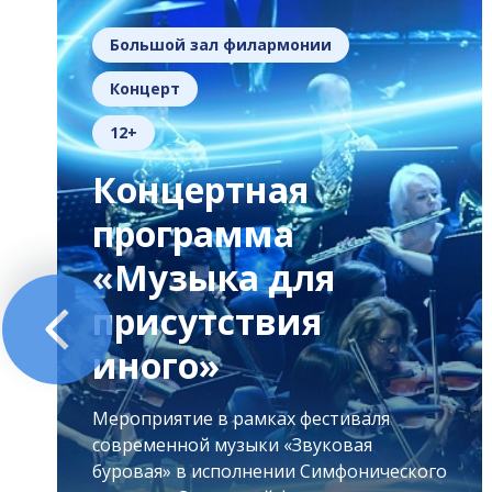
Большой зал филармонии
Концерт
12+
Концертная
программа
«Музыка для
присутствия
иного»
Мероприятие в рамках фестиваля
современной музыки «Звуковая
буровая» в исполнении Симфонического