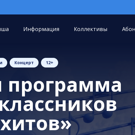
иша
Информация
Коллективы
Або
и
Концерт
12+
я программа
классников
 хитов»