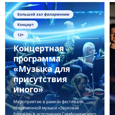
Большой зал филармонии
Концерт
12+
Концертная
программа
«Музыка для
присутствия
иного»
Мероприятие в рамках фестиваля
современной музыки «Звуковая
буровая» в исполнении Симфонического