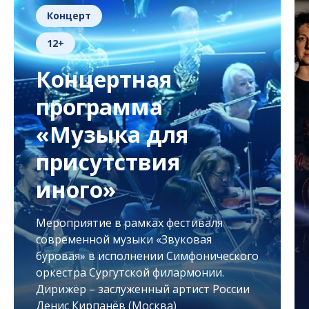
Концерт
12+
Концертная
программа
«Музыка для
присутствия
иного»
Мероприятие в рамках фестиваля
современной музыки «Звуковая
буровая» в исполнении Симфонического
оркестра Сургутской филармонии.
Дирижёр – заслуженный артист России
Денис Кирпанёв (Москва)