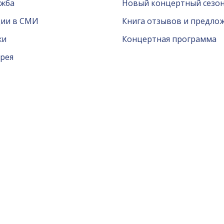
ужба
Новый концертный сезон
ции в СМИ
Книга отзывов и предло
жи
Концертная программа
рея