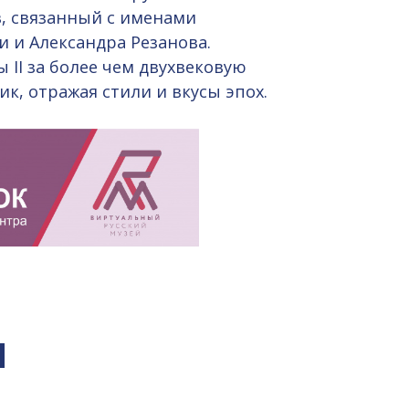
в, связанный с именами
и и Александра Резанова.
II за более чем двухвековую
к, отражая стили и вкусы эпох.
я