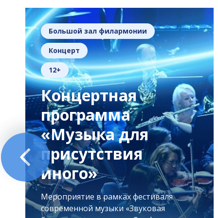
Большой зал филармонии
Концерт
12+
Концертная
программа
«Музыка для
присутствия
иного»
Мероприятие в рамках фестиваля
современной музыки «Звуковая