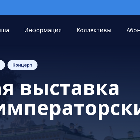
иша
Информация
Коллективы
Або
Концерт
я выставка
 императорск