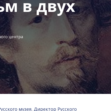
ьм в двух
ного центра
сского музея. Директор Русского