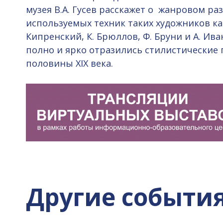
музея В.А. Гусев расскажет о жанровом ра
используемых техник таких художников как 
Кипренский, К. Брюллов, Ф. Бруни и А. Ив
полно и ярко отразились стилистические
половины XIX века.
Другие событи