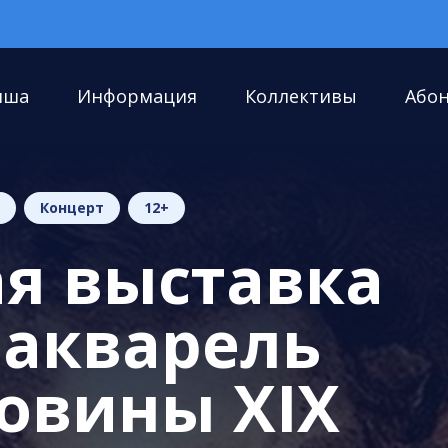
иша
Информация
Коллективы
Або
Концерт
12+
я выставка
 акварель
овины XIX