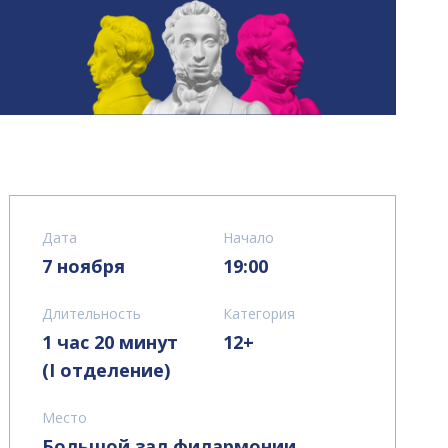
Дата
Начало
7 ноября
19:00
Длительность
Категория
1 час 20 минут
12+
(I отделение)
Место
Большой зал филармонии