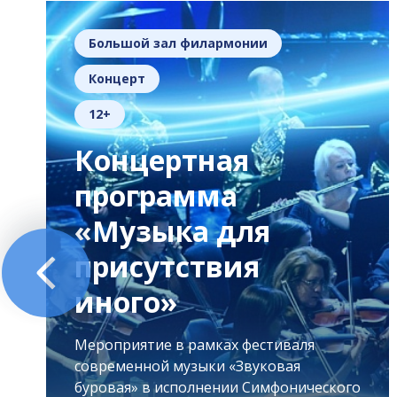
Большой зал филармонии
Концерт
12+
Концертная
программа
«Музыка для
присутствия
иного»
Мероприятие в рамках фестиваля
современной музыки «Звуковая
буровая» в исполнении Симфонического