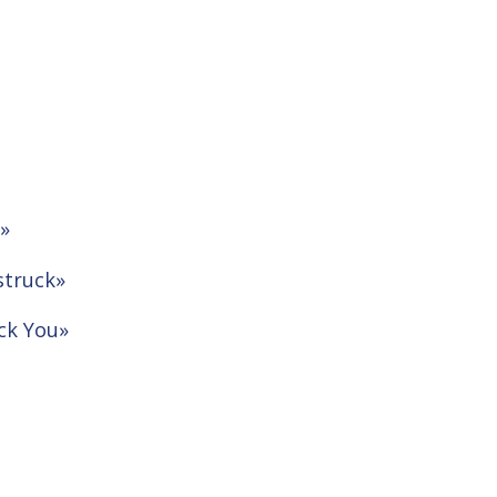
t»
struck»
ck You»