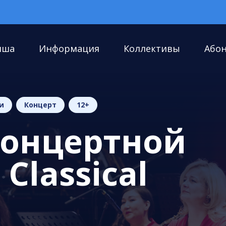
иша
Информация
Коллективы
Або
и
Концерт
12+
концертной
Classical