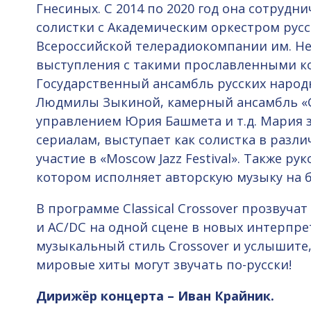
Гнесиных. С 2014 по 2020 год она сотрудни
солистки с Академическим оркестром рус
Всероссийской телерадиокомпании им. Нек
выступления с такими прославленными ко
Государственный ансамбль русских народ
Людмилы Зыкиной, камерный ансамбль «
управлением Юрия Башмета и т.д. Мария 
сериалам, выступает как солистка в разл
участие в «Moscow Jazz Festival». Также ру
котором исполняет авторскую музыку на б
В программе Classical Crossover прозвуч
и AC/DC на одной сцене в новых интерпрет
музыкальный стиль Crossover и услышите,
мировые хиты могут звучать по-русски!
Дирижёр концерта – Иван Крайник.