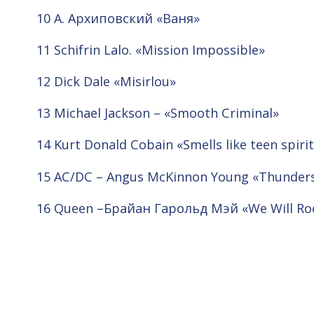
10 А. Архиповский «Ваня»
11 Sсhifrin Lalo. «Mission Impossible»
12 Dick Dale «Misirlou»
13 Michael Jackson – «Smooth Criminal»
14 Kurt Donald Cobain «Smells like teen spiri
15 AC/DC – Angus McKinnon Young «Thunder
16 Queen –Брайан Гарольд Мэй «We Will Ro