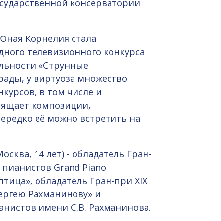
сударственной консерватории
. Юная Корнелия стала
ного телевизионного конкурса
льности «Струнные
рады, у виртуоза множество
урсов, в том числе и
вящает композиции,
ередко её можно встретить на
осква, 14 лет) - обладатель Гран-
пианистов Grand Piano
птица», обладатель Гран-при XIX
ергею Рахманинову» и
нистов имени С.В. Рахманинова.