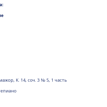
а:
ие
ор, K. 14, соч. 3 № 5, 1 часть
тепиано