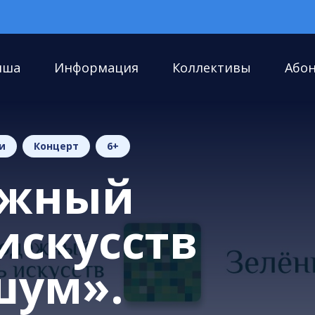
иша
Информация
Коллективы
Або
и
Концерт
6+
ёжный
искусств
шум».