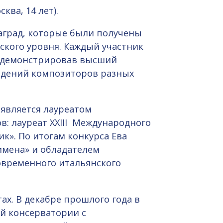
ква, 14 лет).
аград, которые были получены
ского уровня. Каждый участник
одемонстрировав высший
едений композиторов разных
) является лауреатом
: лауреат XXIII Международного
к». По итогам конкурса Ева
имена» и обладателем
овременного итальянского
ах. В декабре прошлого года в
й консерватории с