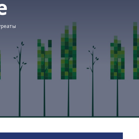
е
уреаты