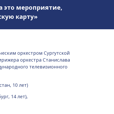
а это мероприятие,
кую карту»
ческим оркестром Сургутской
ирижера оркестра Станислава
дународного телевизионного
тан, 10 лет)
рг, 14 лет),
,