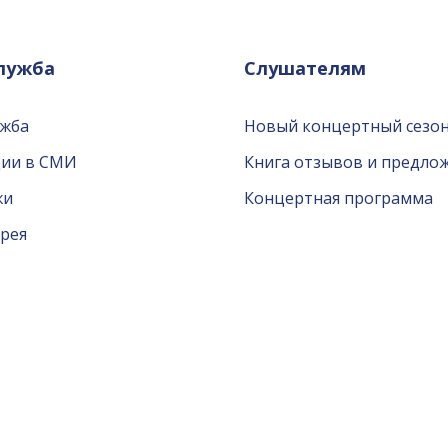
служба
Слушателям
ужба
Новый концертный сезон
ции в СМИ
Книга отзывов и предло
жи
Концертная программа
рея