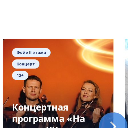
Фойе II этажа
Концерт
12+
Концертная
программа «На