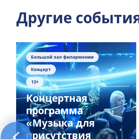
Другие событи
Большой зал филармонии
Концерт
12+
Концертная
программа
«Музыка для
присутствия