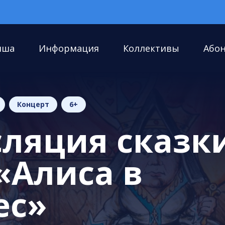
иша
Информация
Коллективы
Або
Концерт
6+
ляция сказки
«Алиса в
ес»