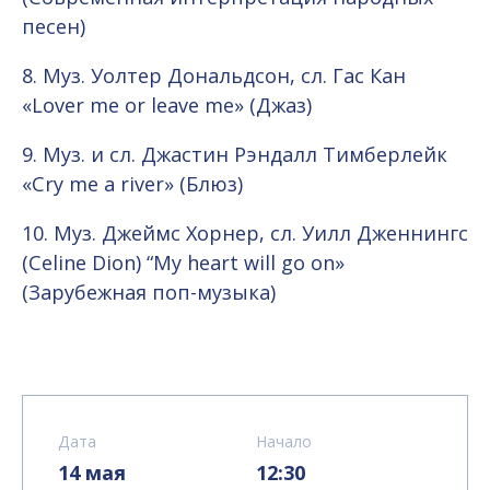
песен)
8. Муз. Уолтер Дональдсон, сл. Гас Кан
«Lover me or leave me» (Джаз)
9. Муз. и сл. Джастин Рэндалл Тимберлейк
«Cry me a river» (Блюз)
10. Муз. Джеймс Хорнер, сл. Уилл Дженнингс
(Celine Dion) “My heart will go on»
(Зарубежная поп-музыка)
Дата
Начало
14 мая
12:30