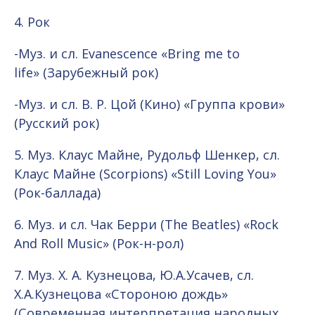
4. Рок
-Муз. и сл. Evanescence «Bring me to
life» (Зарубежный рок)
-Муз. и сл. В. Р. Цой (Кино) «Группа крови»
(Русский рок)
5. Муз. Клаус Майне, Рудольф Шенкер, сл.
Клаус Майне (Scorpions) «Still Loving You»
(Рок-баллада)
6. Муз. и сл. Чак Берри (The Beatles) «Rock
And Roll Music» (Рок-н-рол)
7. Муз. Х. А. Кузнецова, Ю.А.Усачев, сл.
Х.А.Кузнецова «Стороною дождь»
(Современная интерпретация народных