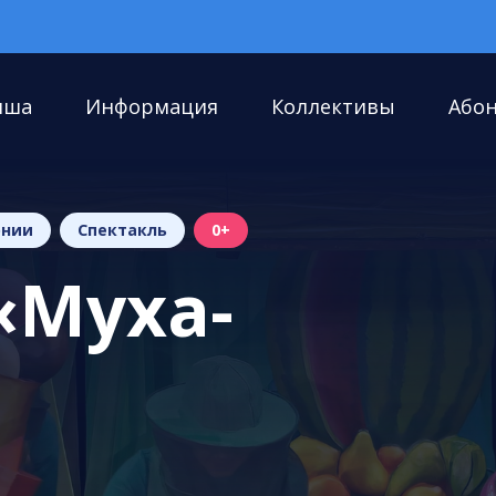
иша
Информация
Коллективы
Або
онии
Спектакль
0+
«Муха-