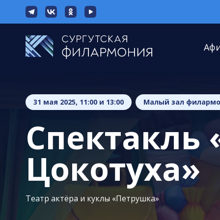
Аф
31 мая 2025, 11:00 и 13:00
Малый зал филарм
Спектакль 
Цокотуха»
Театр актёра и куклы «Петрушка»