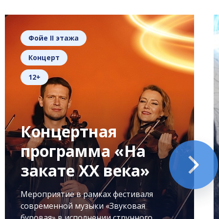
Фойе II этажа
Концерт
12+
Концертная
программа «На
закате XX века»
Мероприятие в рамках фестиваля
современной музыки «Звуковая
буровая» в исполнении струнного