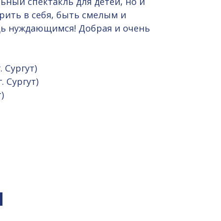
льный спектакль для детей, но и
рить в себя, быть смелым и
щь нуждающимся! Добрая и очень
 Сургут)
 Сургут)
)
я