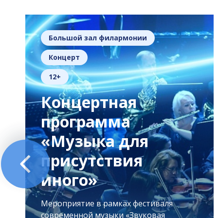
Большой зал филармонии
Концерт
12+
Концертная
программа
«Музыка для
присутствия
иного»
Мероприятие в рамках фестиваля
современной музыки «Звуковая