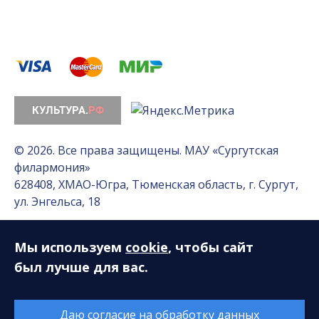
© 2026. Все права защищены. МАУ «Сургутская
филармония»
628408, ХМАО-Югра, Тюменская область, г. Сургут,
ул. Энгельса, 18
Мы используем
cookie
, чтобы сайт
Разработка сайта — Интернет-лаборатория
«Делиссимо»
был лучше для вас.
Обслуживание сайта —
А1 Интернет-Эксперт
Даю согласие на обработку данных