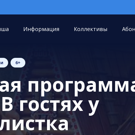
иша
Информация
Коллективы
Або
ии
6+
ая программ
В гостях у
олистка