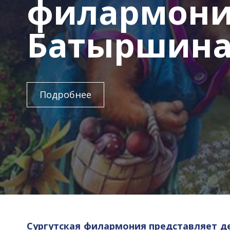
филармони
Батыршин
Подробнее
Сургутская филармония представляет 