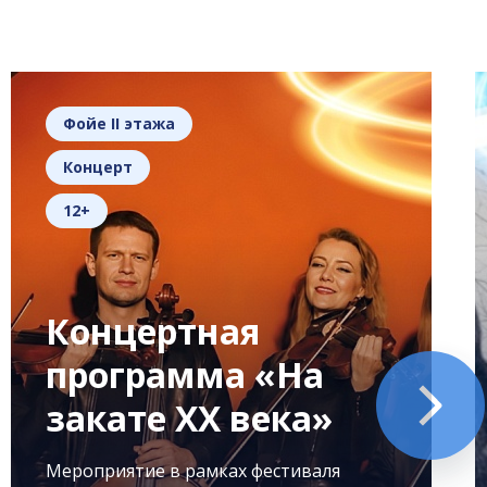
Фойе II этажа
Концерт
12+
Концертная
программа «На
закате XX века»
Мероприятие в рамках фестиваля