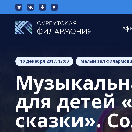
Аф
10 декабря 2017, 13:00
Малый зал филармон
Музыкальн
для детей «
сказки». С