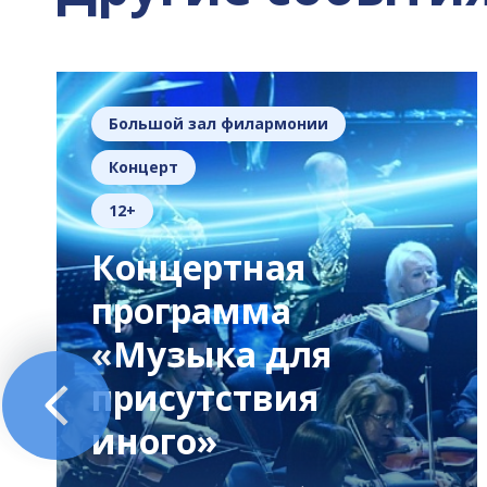
Большой зал филармонии
Концерт
12+
Концертная
программа
«Музыка для
присутствия
иного»