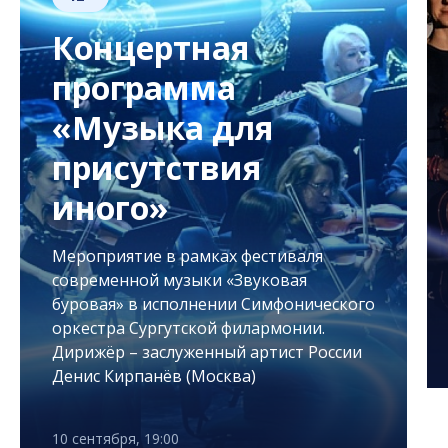
Концертная
программа
«Музыка для
присутствия
иного»
Мероприятие в рамках фестиваля
современной музыки «Звуковая
буровая» в исполнении Симфонического
оркестра Сургутской филармонии.
Дирижёр – заслуженный артист России
Денис Кирпанёв (Москва)
10 сентября, 19:00