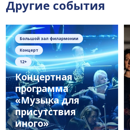
Другие события
Большой зал филармонии
Концерт
12+
Концертная
программа
«Музыка для
присутствия
иного»