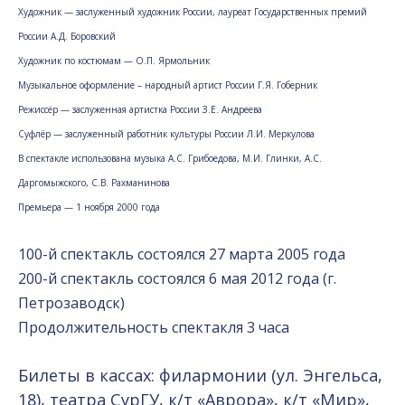
Художник — заслуженный художник России, лауреат Государственных премий
России А.Д. Боровский
Художник по костюмам — О.П. Ярмольник
Музыкальное оформление – народный артист России Г.Я. Гоберник
Режиссёр — заслуженная артистка России З.Е. Андреева
Суфлёр — заслуженный работник культуры России Л.И. Меркулова
В спектакле использована музыка А.С. Грибоедова, М.И. Глинки, А.С.
Даргомыжского, С.В. Рахманинова
Премьера — 1 ноября 2000 года
100-й спектакль состоялся 27 марта 2005 года
200-й спектакль состоялся 6 мая 2012 года (г.
Петрозаводск)
Продолжительность спектакля 3 часа
Билеты в кассах: филармонии (ул. Энгельса,
18), театра СурГУ, к/т «Аврора», к/т «Мир»,