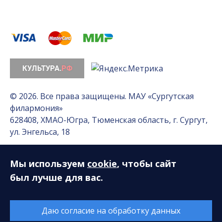
© 2026. Все права защищены. МАУ «Сургутская
филармония»
628408, ХМАО-Югра, Тюменская область, г. Сургут,
ул. Энгельса, 18
Мы используем
cookie
, чтобы сайт
Разработка сайта — Интернет-лаборатория
«Делиссимо»
был лучше для вас.
Обслуживание сайта —
А1 Интернет-Эксперт
Даю согласие на обработку данных