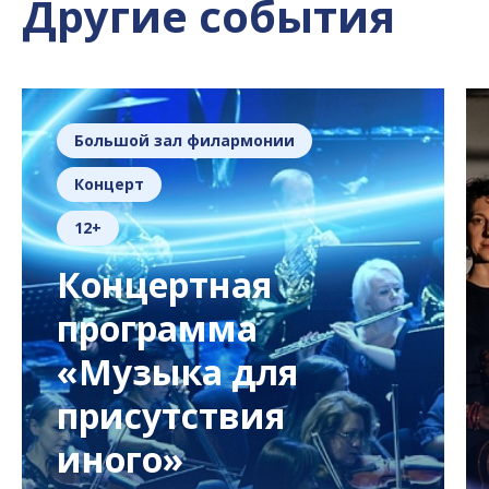
Другие события
Большой зал филармонии
Концерт
12+
Концертная
программа
«Музыка для
присутствия
иного»