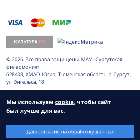
© 2026. Все права защищены. МАУ «Сургутская
филармония»
628408, ХМАО-Югра, Тюменская область, г. Сургут,
ул. Энгельса, 18
Мы используем
cookie
, чтобы сайт
Разработка сайта — Интернет-лаборатория
«Делиссимо»
был лучше для вас.
Обслуживание сайта —
А1 Интернет-Эксперт
Даю согласие на обработку данных