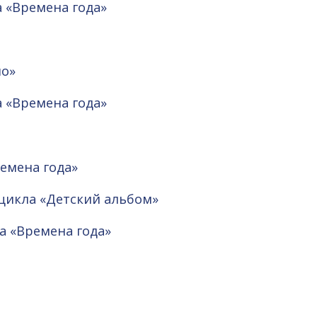
а «Времена года»
шо»
а «Времена года»
ремена года»
з цикла «Детский альбом»
ла «Времена года»