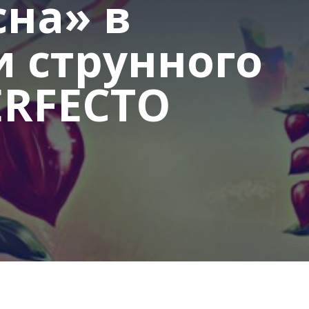
сна» в
 струнного
ERFECTO