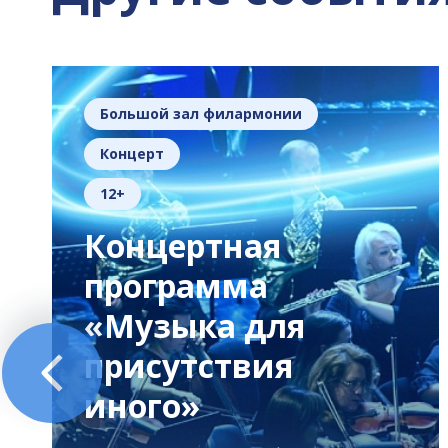
Большой зал филармонии
Концерт
12+
Концертная
программа
«Музыка для
присутствия
иного»