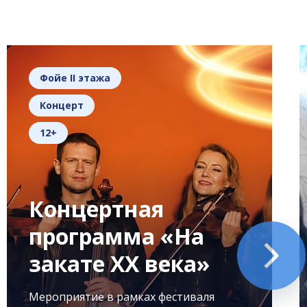
Фойе II этажа
Концерт
12+
Концертная
программа «На
закате XX века»
Мероприятие в рамках фестиваля