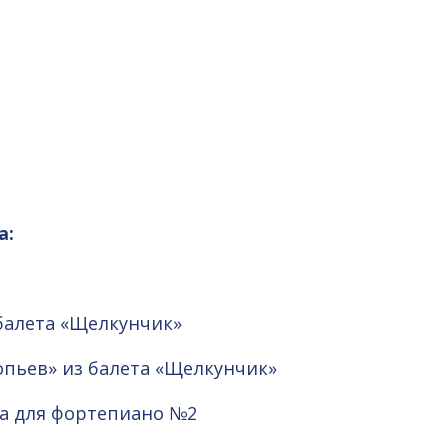
а:
 балета «Щелкунчик»
лопьев» из балета «Щелкунчик»
та для фортепиано №2