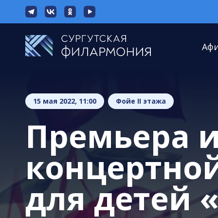
Аф
15 мая 2022, 11:00
Фойе II этажа
Премьера 
концертно
для детей 