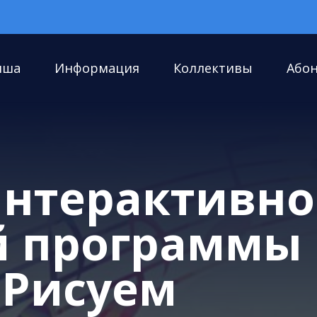
иша
Информация
Коллективы
Або
интерактивн
й программы
«Рисуем