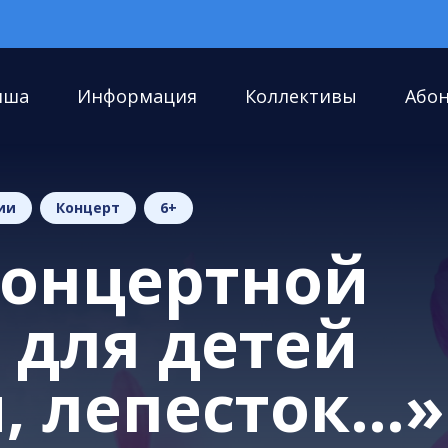
иша
Информация
Коллективы
Або
ии
Концерт
6+
концертной
 для детей
и, лепесток…»