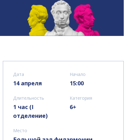
Дата
Начало
14 апреля
15:00
Длительность
Категория
1 час (I
6+
отделение)
Место
Большой зал филармонии