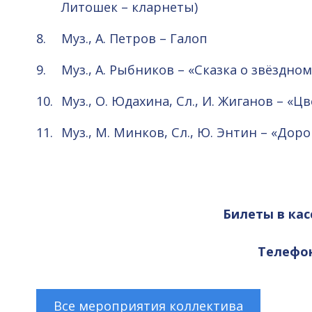
Литошек – кларнеты)
Муз., А. Петров – Галоп
Муз., А. Рыбников – «Сказка о звёздн
Муз., О. Юдахина, Сл., И. Жиганов – «
Муз., М. Минков, Сл., Ю. Энтин – «До
Билеты в кас
Телефоны
Все мероприятия коллектива