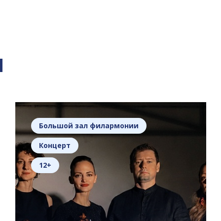
я
Большой зал филармонии
Концерт
12+