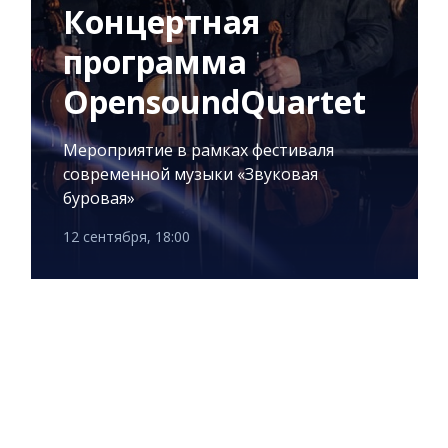
Концертная
программа
OpensoundQuartet
Мероприятие в рамках фестиваля
современной музыки «Звуковая
буровая»
12 сентября, 18:00