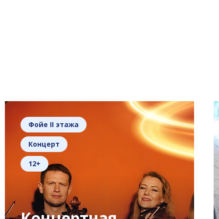
Фойе II этажа
Концерт
12+
Концертная