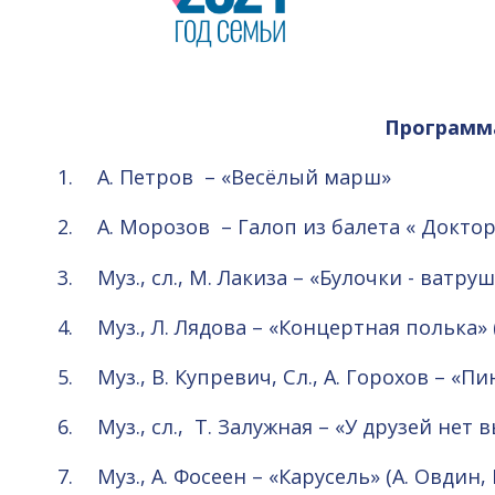
Программ
А. Петров – «Весёлый марш»
А. Морозов – Галоп из балета « Докто
Муз., сл., М. Лакиза – «Булочки - ватру
Муз., Л. Лядова – «Концертная полька» (
Муз., В. Купревич, Сл., А. Горохов – «
Муз., сл., Т. Залужная – «У друзей нет
Муз., А. Фосеен – «Карусель» (А. Овдин,