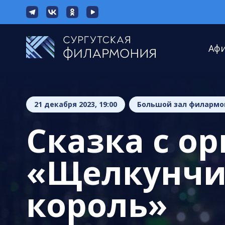
Аф
21 декабря 2023, 19:00
Большой зал филармо
Сказка с о
«Щелкунчи
король»