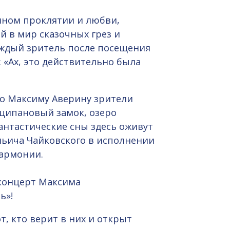
шном проклятии и любви,
й в мир сказочных грез и
аждый зритель после посещения
 «Ах, это действительно была
но Максиму Аверину зрители
рципановый замок, озеро
антастические сны здесь оживут
ьича Чайковского в исполнении
лармонии.
концерт Максима
ь»!
т, кто верит в них и открыт