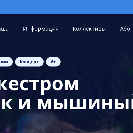
иша
Информация
Коллективы
Або
нии
Концерт
6+
ркестром
к и мышины