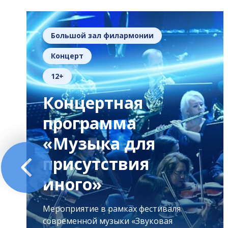
Большой зал филармонии
Концерт
12+
Концертная
программа
«Музыка для
присутствия
иного»
Мероприятие в рамках фестиваля
современной музыки «Звуковая