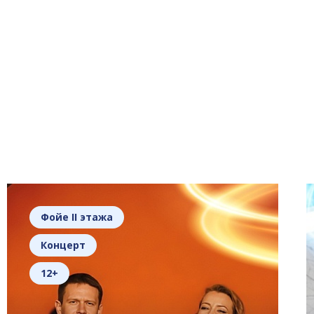
Фойе II этажа
Концерт
12+