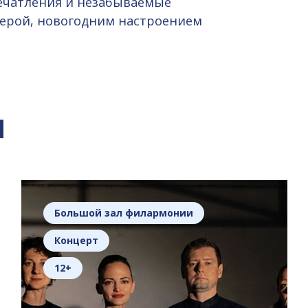
печатления и незабываемые
ерой, новогодним настроением
я
Большой зал филармонии
Концерт
12+