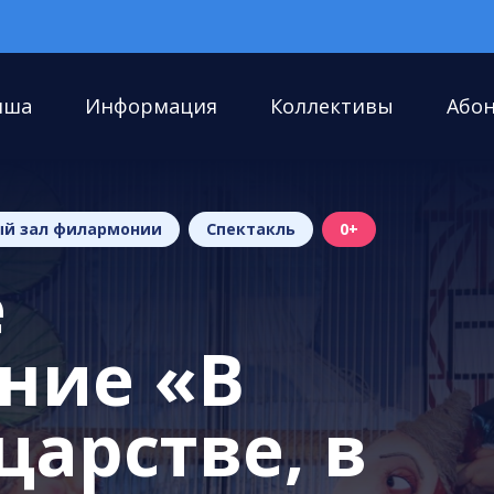
иша
Информация
Коллективы
Або
й зал филармонии
Спектакль
0+
е
ние «В
царстве, в