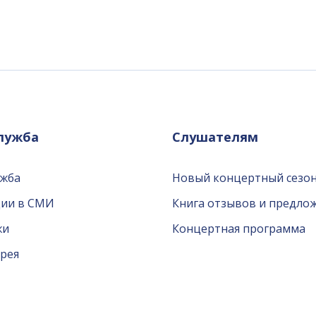
служба
Слушателям
ужба
Новый концертный сезон
ции в СМИ
Книга отзывов и предло
жи
Концертная программа
рея