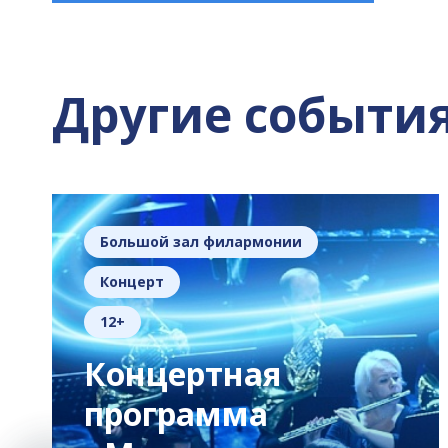
Другие событи
Большой зал филармонии
Концерт
12+
Концертная
программа