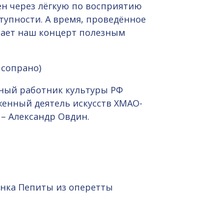
н через лёгкую по восприятию
тупности. А время, проведённое
лает наш концерт полезным
 сопрано)
ный работник культуры РФ
женный деятель искусств ХМАО-
– Александр Овдин.
сенка Пепиты из оперетты