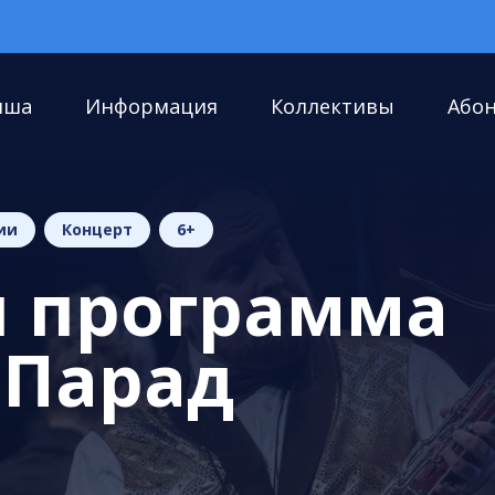
иша
Информация
Коллективы
Або
ии
Концерт
6+
я программа
«Парад