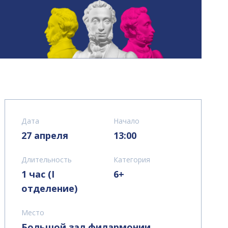
Дата
Начало
27 апреля
13:00
Длительность
Категория
1 час (I
6+
отделение)
Место
Большой зал филармонии