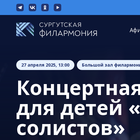
Аф
27 апреля 2025, 13:00
Большой зал филармон
Концертна
для детей 
солистов»