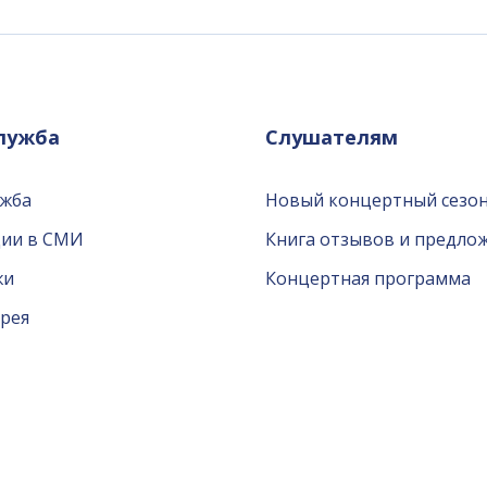
служба
Слушателям
ужба
Новый концертный сезон
ции в СМИ
Книга отзывов и предло
жи
Концертная программа
рея