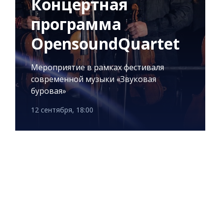
Концертная
программа
OpensoundQuartet
Мероприятие в рамках фестиваля
современной музыки «Звуковая
буровая»
12 сентября, 18:00