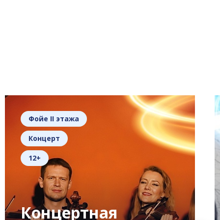
Фойе II этажа
Концерт
12+
Концертная