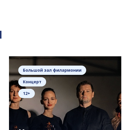
я
Большой зал филармонии
Концерт
12+