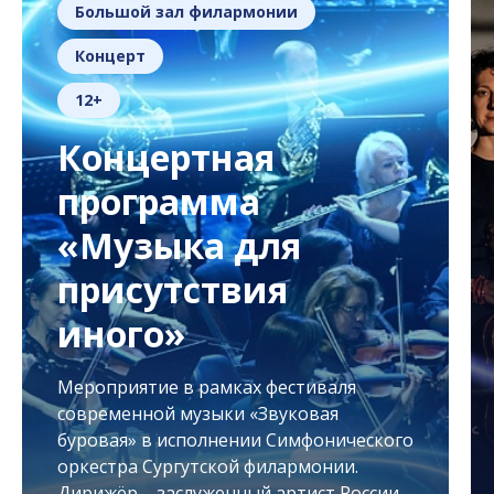
Большой зал филармонии
Концерт
12+
Концертная
программа
«Музыка для
присутствия
иного»
Мероприятие в рамках фестиваля
современной музыки «Звуковая
буровая» в исполнении Симфонического
оркестра Сургутской филармонии.
Дирижёр – заслуженный артист России