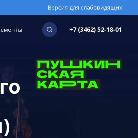
Версия для слабовидящих
+7 (3462) 52-18-01
нементы
го
)