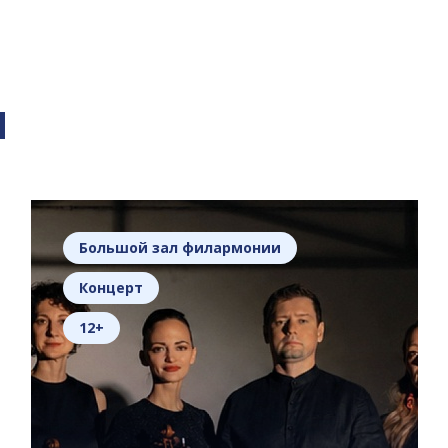
я
Большой зал филармонии
Концерт
12+