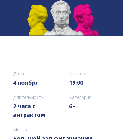
Дата
Начало
4 ноября
19:00
Длительность
Категория
2 часа с
6+
антрактом
Место
Большой зал филармонии