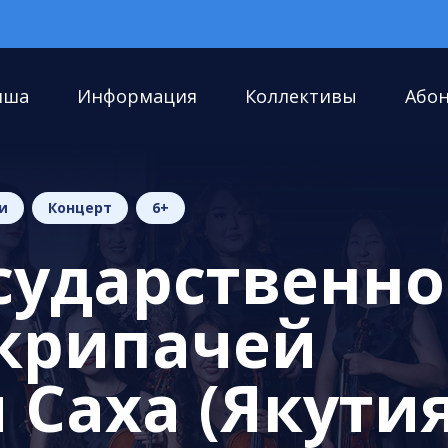
иша
Информация
Коллективы
Або
и
Концерт
6+
сударственно
скрипачей
 Саха (Якутия