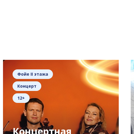
Фойе II этажа
Концерт
12+
Концертная