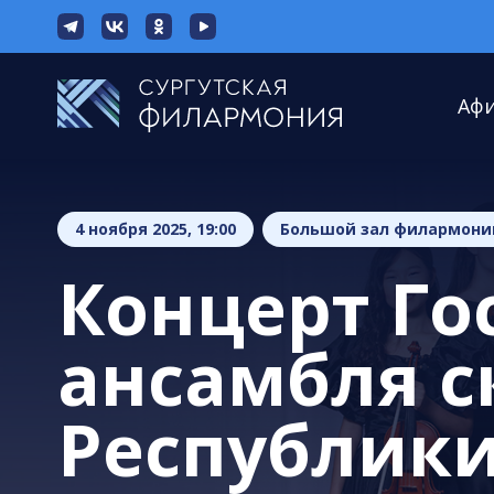
Аф
4 ноября 2025, 19:00
Большой зал филармони
Концерт Го
ансамбля 
Республики