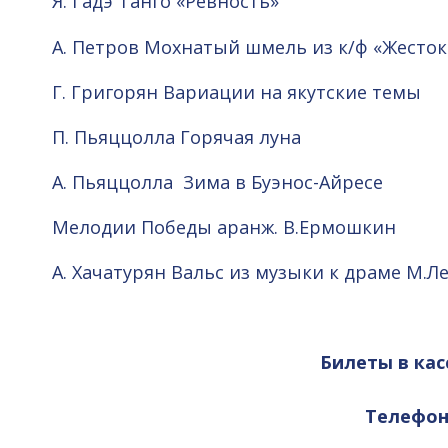
Я. Гадэ Танго «Ревность»
А. Петров Мохнатый шмель из к/ф «Жесто
Г. Григорян Вариации на якутские темы
П. Пьяццолла Горячая луна
А. Пьяццолла Зима в Буэнос-Айресе
Мелодии Победы аранж. В.Ермошкин
А. Хачатурян Вальс из музыки к драме М.
Билеты в кас
Телефоны