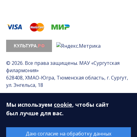
© 2026. Все права защищены. МАУ «Сургутская
филармония»
628408, ХМАО-Югра, Тюменская область, г. Сургут,
ул. Энгельса, 18
Мы используем
cookie
, чтобы сайт
Разработка сайта — Интернет-лаборатория
«Делиссимо»
был лучше для вас.
Обслуживание сайта —
А1 Интернет-Эксперт
Даю согласие на обработку данных