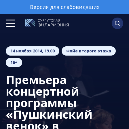
Версия для слабовидящих
14 ноября 2014, 19.00
Фойе второго этажа
16+
Премьера
концертной
программы
«Пушкинский
венок» в