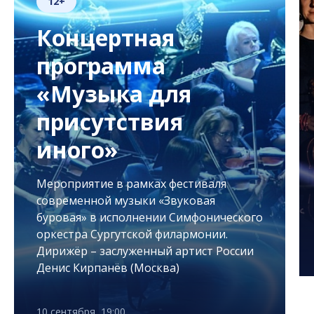
12+
Концертная
программа
«Музыка для
присутствия
иного»
Мероприятие в рамках фестиваля
современной музыки «Звуковая
буровая» в исполнении Симфонического
оркестра Сургутской филармонии.
Дирижёр – заслуженный артист России
Денис Кирпанёв (Москва)
10 сентября, 19:00