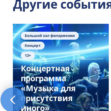
Другие событи
Большой зал филармонии
Концерт
12+
Концертная
программа
«Музыка для
присутствия
иного»