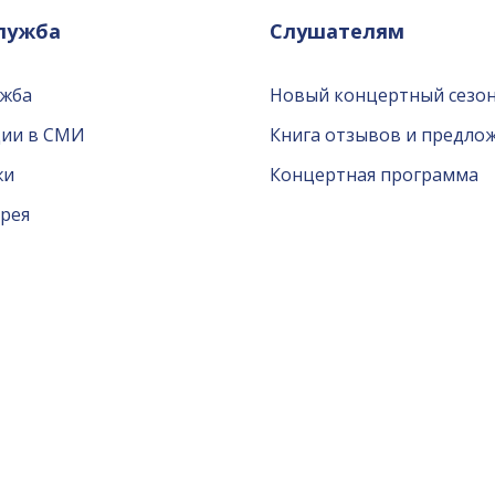
служба
Слушателям
ужба
Новый концертный сезон
ции в СМИ
Книга отзывов и предло
жи
Концертная программа
рея