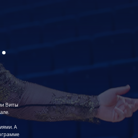
.
ии Виты
але.
иями. А
рограмме