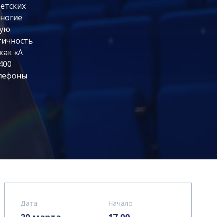
етских
многие
кую
тичность
как «А
400
Телефоны
Дата
Начало