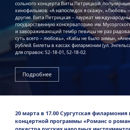
сольного концерта Виты Петрицкой: популярные
кинофильмов: «А напоследок я скажу», «Любовь –
другие. Вита Петрицкая – лауреат международны
государственную консерваторию им. Мусоргског
и завораживающий тембр певицы не раз радовал
суть всего – любовь», «Кабы не было зимы», «Ане
рублей. Билеты в кассах: филармонии (ул. Энгельса
для справок: 52-18-01, 52-18-02.
Подробнее
20 марта в 17.00
Сургутская филармония 
концертной программы «Романс о рома
оркестра русских народных инструменто