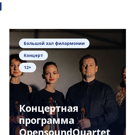
я
Большой зал филармонии
Концерт
12+
Концертная
программа
OpensoundQuartet