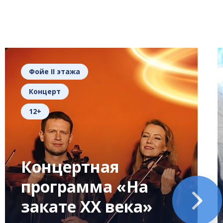
Фойе II этажа
Концерт
12+
Концертная
программа «На
закате XX века»