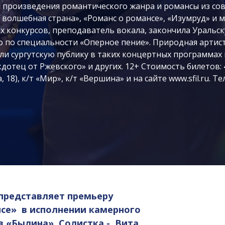
 произведения романтического жанра и романсы из сов
 волшебная страна», «Романс о романсе», «Изумруд» и 
х конкурсов, преподаватель вокала, закончила Уральс
о по специальности «Оперное пение». Природная артис
и сургутскую публику в таких концертных программах 
кдотец от Ржевского» и других. 12+ Стоимость билетов: 
, 18), к/т «Мир», к/т «Вершина» и на сайте www.sfil.ru. 
представляет премьеру
нсе» в исполнении
камерного
в «Былина
». Солистка -
Вита