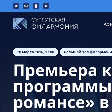
Аф
20 марта 2016, 17.00
Большой зал филармон
Премьера 
программы
романсе» в