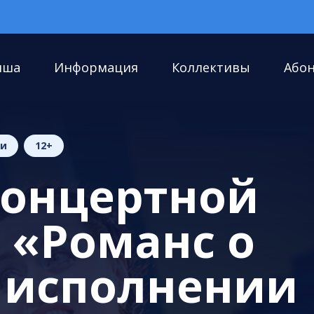
иша
Информация
Коллективы
Або
ии
12+
концертной
 «Романс о
 исполнении