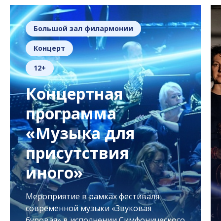
Большой зал филармонии
Концерт
12+
Концертная
программа
«Музыка для
присутствия
иного»
Мероприятие в рамках фестиваля
современной музыки «Звуковая
буровая» в исполнении Симфонического