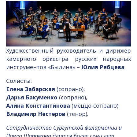
Художественный руководитель и дирижёр
камерного оркестра русских народных
инструментов «Былина» –
Юлия Рябцева
.
Солисты:
Елена Забарская
(сопрано),
Дарья Бакуменко
(сопрано),
Алина Константинова
(меццо-сопрано),
Владимир Нестеров
(тенор).
Сотрудничество Сургутской филармонии и
Павла Шаромова длится более семи лет.