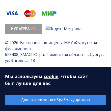
© 2026. Все права защищены. МАУ «Сургутская
филармония»
628408, ХМАО-Югра, Тюменская область, г. Сургут,
ул. Энгельса, 18
Мы используем
cookie
, чтобы сайт
Разработка сайта — Интернет-лаборатория
«Делиссимо»
был лучше для вас.
Обслуживание сайта —
А1 Интернет-Эксперт
Даю согласие на обработку данных