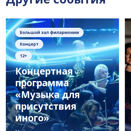
Большой зал филармонии
Концерт
12+
Концертная
программа
«Музыка для
присутствия
иного»