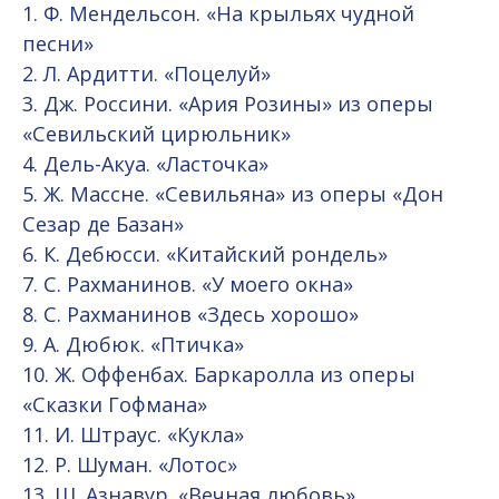
1. Ф. Мендельсон. «На крыльях чудной
песни»
2. Л. Ардитти. «Поцелуй»
3. Дж. Россини. «Ария Розины» из оперы
«Севильский цирюльник»
4. Дель-Акуа. «Ласточка»
5. Ж. Массне. «Севильяна» из оперы «Дон
Сезар де Базан»
6. К. Дебюсси. «Китайский рондель»
7. С. Рахманинов. «У моего окна»
8. С. Рахманинов «Здесь хорошо»
9. А. Дюбюк. «Птичка»
10. Ж. Оффенбах. Баркаролла из оперы
«Сказки Гофмана»
11. И. Штраус. «Кукла»
12. Р. Шуман. «Лотос»
13. Ш. Азнавур. «Вечная любовь»