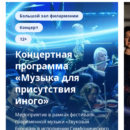
Большой зал филармонии
Концерт
12+
Концертная
программа
«Музыка для
присутствия
иного»
Мероприятие в рамках фестиваля
современной музыки «Звуковая
буровая» в исполнении Симфонического