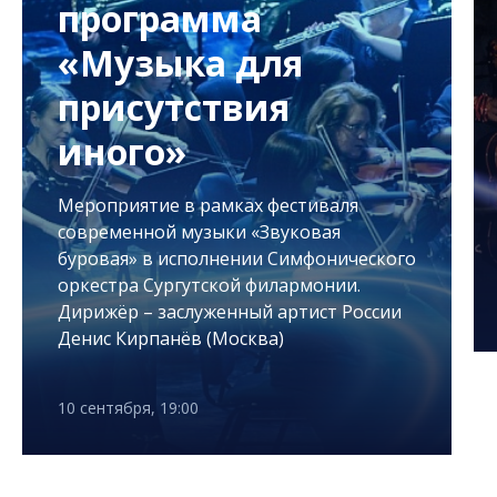
мма
а для
Концертн
ствия
программ
Opensoun
рамках фестиваля
Мероприятие в рамк
зыки «Звуковая
современной музыки
олнении Симфонического
буровая»
тской филармонии.
12 сентября, 18:00
уженный артист России
 (Москва)