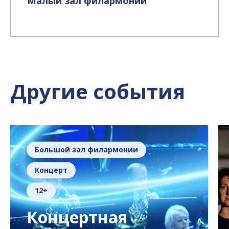
Малый зал филармонии
Другие события
филармонии
Большой зал фила
Концерт
12+
тная