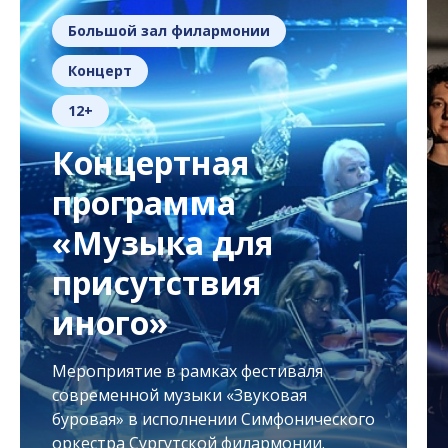
Большой зал филармонии
Концерт
12+
Концертная
программа
«Музыка для
присутствия
иного»
Мероприятие в рамках фестиваля
современной музыки «Звуковая
буровая» в исполнении Симфонического
оркестра Сургутской филармонии.