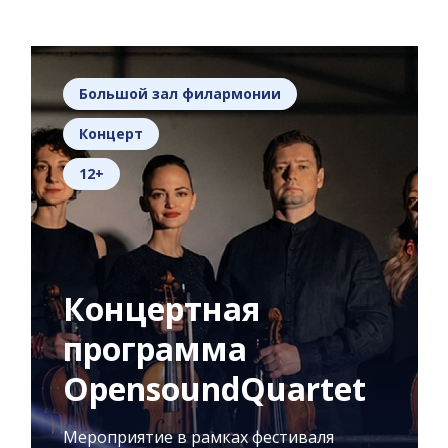
Большой зал филармонии
Концерт
12+
Концертная
программа
OpensoundQuartet
Мероприятие в рамках фестиваля