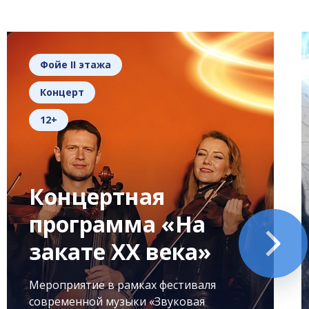
Фойе II этажа
Концерт
12+
Концертная
программа «На
закате XX века»
Мероприятие в рамках фестиваля
современной музыки «Звуковая