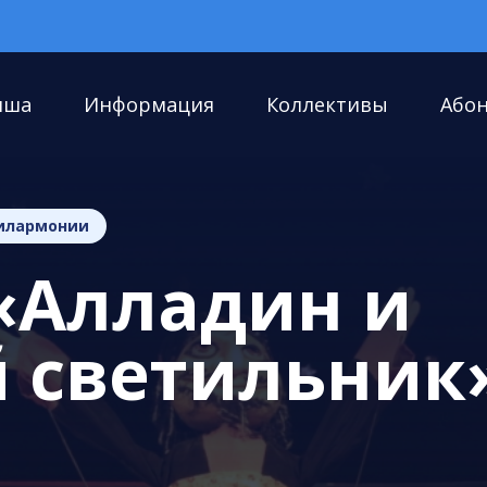
иша
Информация
Коллективы
Або
илармонии
«Алладин и
 светильник