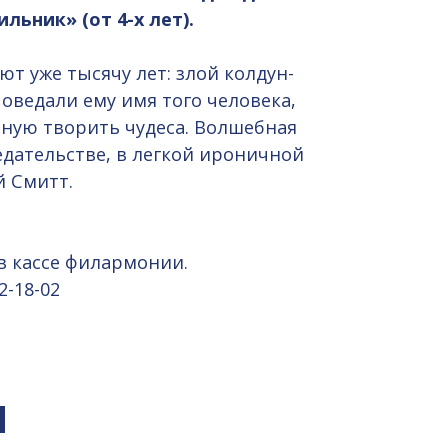
ьник» (от 4-х лет).
ют уже тысячу лет: злой колдун-
оведали ему имя того человека,
ную творить чудеса. Волшебная
едательстве, в легкой ироничной
й Смитт.
в кассе филармонии.
2-18-02
я