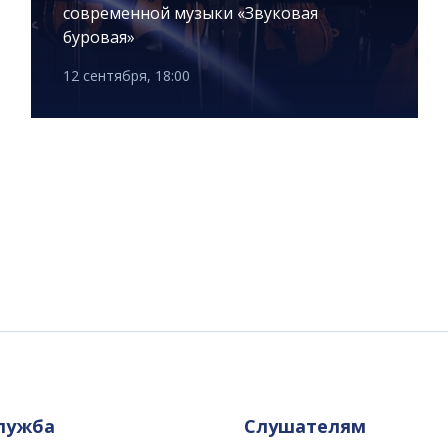
современной музыки «Звуковая
буровая»
12 сентября, 18:00
служба
Слушателям