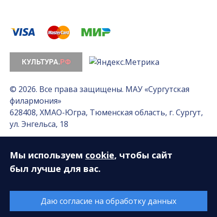
© 2026. Все права защищены. МАУ «Сургутская
филармония»
628408, ХМАО-Югра, Тюменская область, г. Сургут,
ул. Энгельса, 18
Мы используем
cookie
, чтобы сайт
Разработка сайта — Интернет-лаборатория
«Делиссимо»
был лучше для вас.
Обслуживание сайта —
А1 Интернет-Эксперт
Даю согласие на обработку данных