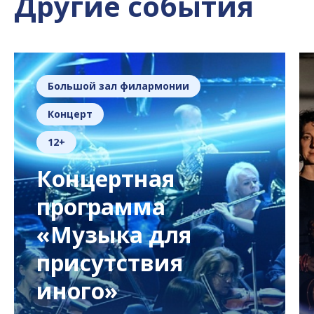
Другие события
Большой зал филармонии
Концерт
12+
Концертная
программа
«Музыка для
присутствия
иного»