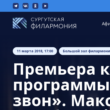
Аф
11 марта 2018, 17:00
Большой зал филармон
Премьера 
программы
звон». Мак