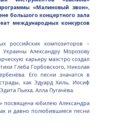
программы «Малиновый звон»,
сцене большого концертного зала
реат международных конкурсов
ых российских композиторов –
и Украины Александру Морозову
орческую карьеру маэстро создал
стихи Глеба Горбовского, Николая
ербенёва. Его песни значатся в
страды, как Эдуард Хиль, Иосиф
Эдита Пьеха, Алла Пугачёва.
» посвящена юбилею Александра
так и давно полюбившиеся песни