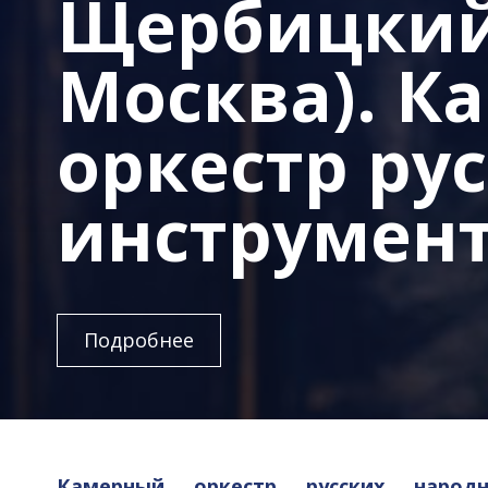
Щербицкий
Москва). К
оркестр ру
инструмент
Подробнее
Камерный оркестр русских народ