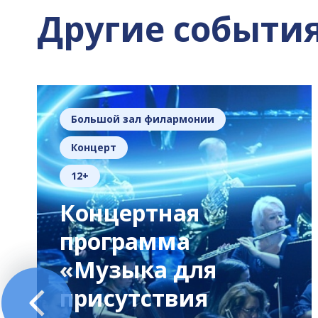
Другие событи
Большой зал филармонии
Концерт
12+
Концертная
программа
«Музыка для
присутствия