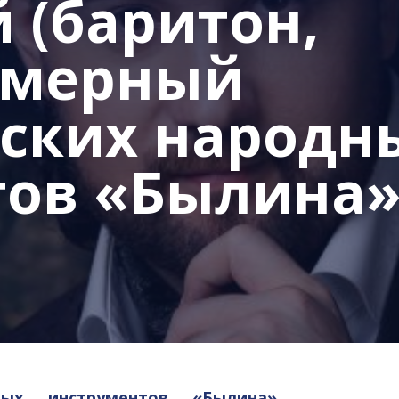
 (баритон,
амерный
сских народн
ов «Былина»
ных инструментов «Былина»