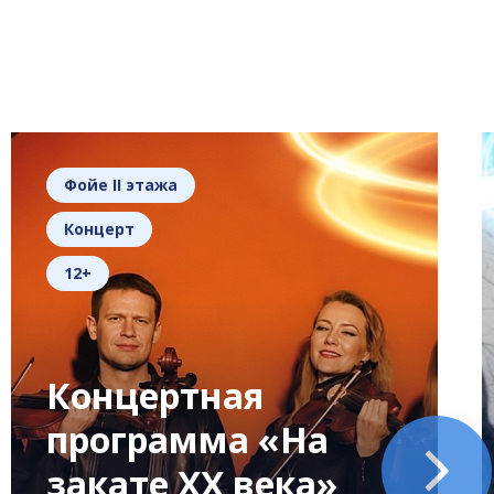
Фойе II этажа
Концерт
12+
Концертная
программа «На
закате XX века»