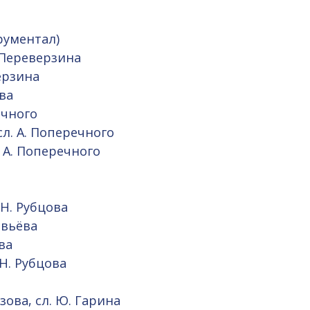
трументал)
. Переверзина
верзина
ова
речного
сл. А. Поперечного
розова, сл. А. Поперечного
 Н. Рубцова
авьёва
ва
 Н. Рубцова
зова, сл. Ю. Гарина