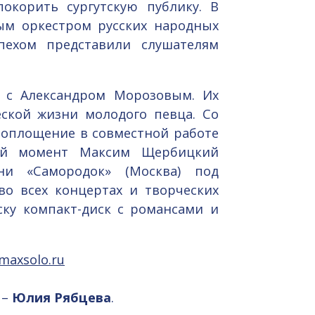
окорить сургутскую публику. В
ным оркестром русских народных
пехом представили слушателям
 с Александром Морозовым. Их
еской жизни молодого певца. Со
воплощение в совместной работе
ый момент Максим Щербицкий
ни «Самородок» (Москва) под
во всех концертах и творческих
ску компакт-диск с романсами и
maxsolo.ru
 –
Юлия Рябцева
.