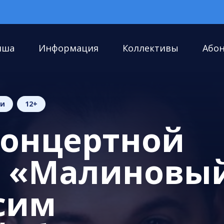
иша
Информация
Коллективы
Або
ии
12+
концертной
 «Малиновы
сим