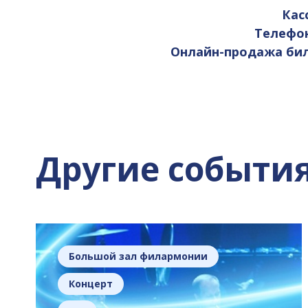
Кас
Телефоны
Онлайн-продажа бил
Другие событи
Большой зал филармонии
Концерт