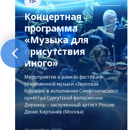
12+
Концертная
программа
«Музыка для
присутствия
иного»
Мероприятие в рамках фестиваля
современной музыки «Звуковая
буровая» в исполнении Симфонического
оркестра Сургутской филармонии.
Дирижёр – заслуженный артист России
Денис Кирпанёв (Москва)
10 сентября, 19:00