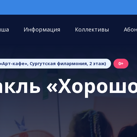
иша
Информация
Коллективы
Або
«Арт-кафе», Сургутская филармония, 2 этаж)
0+
акль «Хорош