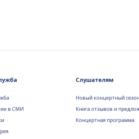
служба
Слушателям
ужба
Новый концертный сезон
ции в СМИ
Книга отзывов и предло
жи
Концертная программа
рея