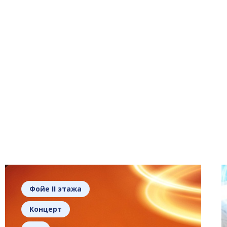
Фойе II этажа
Концерт