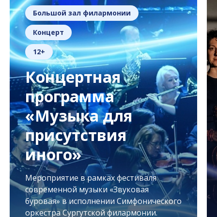
Большой зал филармонии
Концерт
12+
Концертная
программа
«Музыка для
присутствия
иного»
Мероприятие в рамках фестиваля
современной музыки «Звуковая
буровая» в исполнении Симфонического
оркестра Сургутской филармонии.