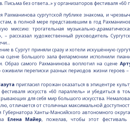
Письма без ответа...» у организаторов фестиваля «60 
 Рахманинова сургутской публике знакома, и чрезвы
там, в полной мере представившим в год Рахманинова 
кую миссию: трогательная музыкально-драматическ
», – рассказал художественный руководитель Сургут
ечи…
ние в Сургут приняли сразу и хотели искушённую сург
 на сцене Большого зала филармонии исполнили пиан
и. Образ самого Рахманинова воплотил на сцене
Арт
о оживили переписки разных периодов жизни героев –
Лазута
пригласил горожан оказаться в эпицентре куль
 фестиваля искусств «60 параллель» и убедиться в то
ткрывающих для себя мир большого искусства. Немалов
лю, отличается от столичных максимальной доступност
и Губернатора Ханты-Мансийского автономного округ
ора
Елена Майер
, пожелав, чтобы этот фестиваль