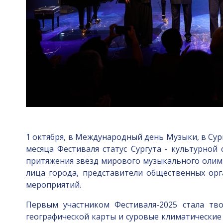
1 октября, в Международный день Музыки, в Сур
месяца Фестиваля статус Сургута - культурно
притяжения звёзд мирового музыкального олимп
лица города, представители общественных орг
мероприятий.
Первым участником Фестиваля-2025 стала тв
географической карты и суровые климатические 