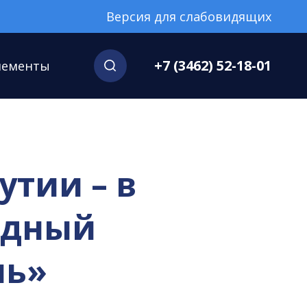
Версия для слабовидящих
+7 (3462) 52-18-01
нементы
утии – в
одный
ль»