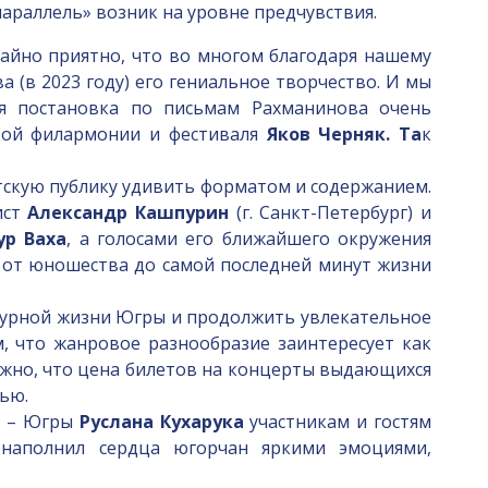
параллель» возник на уровне предчувствия.
чайно приятно, что во многом благодаря нашему
(в 2023 году) его гениальное творчество. И мы
ая постановка по письмам Рахманинова очень
ской филармонии и фестиваля
Яков Черняк. Та
к
утскую публику удивить форматом и содержанием.
ист
Александр Кашпурин
(г. Санкт-Петербург) и
ур Ваха
, а голосами его ближайшего окружения
 от юношества до самой последней минут жизни
турной жизни Югры и продолжить увлекательное
м, что жанровое разнообразие заинтересует как
ажно, что цена билетов на концерты выдающихся
ью.
а – Югры
Руслана Кухарука
участникам и гостям
 наполнил сердца югорчан яркими эмоциями,