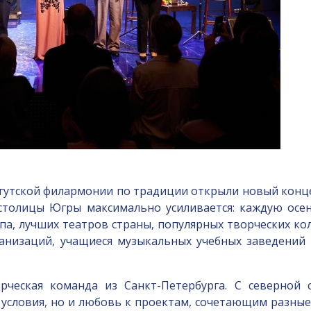
гутской филармонии по традиции открыли новый конце
й столицы Югры максимально усиливается: каждую осе
а, лучших театров страны, популярных творческих кол
анизаций, учащиеся музыкальных учебных заведений
орческая команда из Санкт-Петербурга. С северной
условия, но и любовь к проектам, сочетающим разные