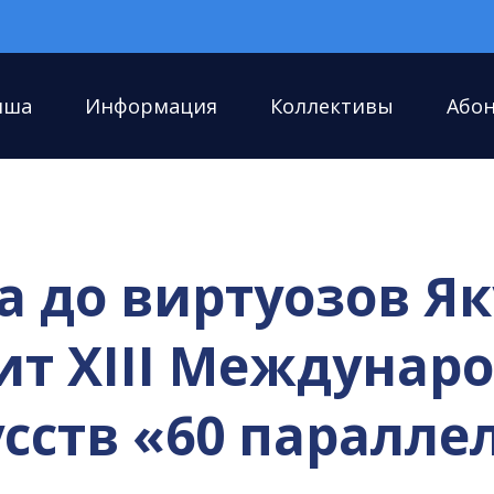
иша
Информация
Коллективы
Або
 до виртуозов Як
ит XIII Междунар
сств «60 паралле