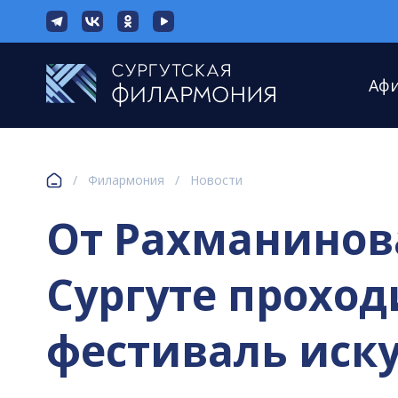
Аф
/
Филармония
/
Новости
От Рахманинова
Сургуте проход
фестиваль иску