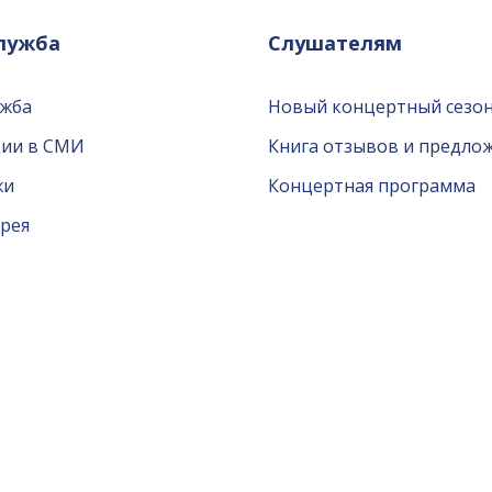
служба
Слушателям
ужба
Новый концертный сезон
ции в СМИ
Книга отзывов и предло
жи
Концертная программа
рея