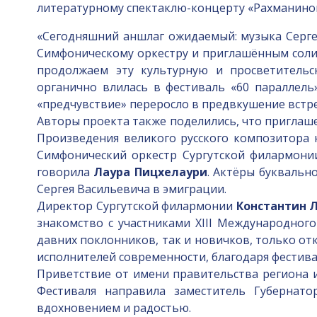
литературному спектаклю-концерту «Рахманинов. 
«Сегодняшний аншлаг ожидаемый: музыка Сергея
Симфоническому оркестру и приглашённым солис
продолжаем эту культурную и просветительс
органично влилась в фестиваль «60 параллель
«предчувствие» переросло в предвкушение встр
Авторы проекта также поделились, что приглаше
Произведения великого русского композитора
Симфонический оркестр Сургутской филармони
говорила
Лаура Пицхелаури
. Актёры буквальн
Сергея Васильевича в эмиграции.
Директор Сургутской филармонии
Константин 
знакомство с участниками XIII Международного
давних поклонников, так и новичков, только о
исполнителей современности, благодаря фестива
Приветствие от имени правительства региона 
Фестиваля направила заместитель Губернат
вдохновением и радостью.