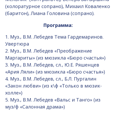
(колоратурное сопрано), Михаил Коваленко
(баритон), Лиана Головина (сопрано).
Программа:
1. Муз., В.М. Лебедев Тема Гардемаринов.
Увертюра
2. Муз., В.М. Лебедев «Преображение
Маргариты» (из мюзикла «Бюро счастья»)
3. Муз., В.М. Лебедев, сл., Ю.Е. Ряшенцев
«Ария Ляли» (из мюзикла «Бюро счастья»)
4. Муз., В.М. Лебедев, сл., Б.Л. Пургалин
«Закон любви» (из к\ф «Только в мюзик-
холле»)
5. Муз., В.М. Лебедев «Вальс и Танго» (из
муз/ф «Салонная драма»)